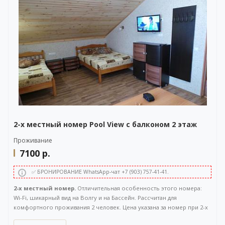
WhatsApp-чата также расположена в правом нижнем углу нашего
сайта.
2-х местный номер Pool View с балконом 2 этаж
Проживание
7100
р.
✅ БРОНИРОВАНИЕ WhatsApp-чат +7 (903) 757-41-41.
2-х местный номер.
Отличительная особенность этого номера:
Wi-Fi, шикарный вид на Волгу и на Бассейн. Рассчитан для
комфортного проживания 2 человек. Цена указана за номер при 2-х
местном размещении. Расположен на 2 этаже. Площадь 35 кв.м.