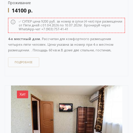
Проживание
14100
р.
✅ СУПЕР цена 9200 руб. за номер в сутки (4 чел) при размещении
от Пяти дней с 01.04.2026 по 10.07.2026г. Бронируй через
WhatsApp-чат +7 (903) 757-41-41
4-х местный дом.
Рассчитан для комфортного размещения
четырех-пяти человек. Цена указана за номер при 4-х местном
размещении. . Площадь 60 кв.м.В доме две спальни, гостиная,
санузел, большая терраса. Отдельный вход с улицы. Вид на Волгу.
ПОДРОБНЕЕ
Как забронировать этот вариант?
Вы можете задать вопрос
или
оставить заявку на бронирование
через бесплатный
WhatsApp-чат
(ссылка на чат откроется в новом окне), либо
напрямую
по телефону +7 (903) 757-41-41
. Кнопка открытия
WhatsApp-чата также расположена в правом нижнем углу нашего
Хит
сайта.