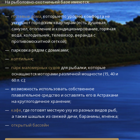
На рыболовно-охотничьей базе имеются:
гостевые дома
, которые по уровню комфорта не
уступают городским квартирам (есть душевая,
санузел, отопление и кондиционирование, горячая
вода, холодильник, телевизор, веранда с
противомоскитной сеткой);
парковка рядом с домиками;
коптильня
;
парк маломерных судов
для рыбалки, которые
оснащаются моторами различной мощности (15, 40 и
60 л. с.);
возможность использовать собственное
плавательное средство и оставлять его в Астрахани
на круглогодичное хранение;
кафе
, где готовят местную уху из разных видов рыб,
а также шашлык из свежей дичи, баранины, ягнёнка;
открытый бассейн