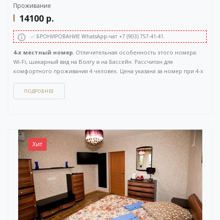
Проживание
14100
р.
✅ БРОНИРОВАНИЕ WhatsApp-чат +7 (903) 757-41-41.
4-х местный номер.
Отличительная особенность этого номера:
Wi-Fi, шикарный вид на Волгу и на Бассейн. Рассчитан для
комфортного проживания 4 человек. Цена указана за номер при 4-х
местном размещении. Расположен на 2 этаже. Площадь 60 кв.м.
ПОДРОБНЕЕ
Как забронировать этот вариант?
Вы можете задать вопрос
или
оставить заявку на бронирование
через бесплатный
WhatsApp-чат
(ссылка на чат откроется в новом окне), либо
напрямую
по телефону +7 (903) 757-41-41
. Кнопка открытия
WhatsApp-чата также расположена в правом нижнем углу нашего
Хит
сайта.