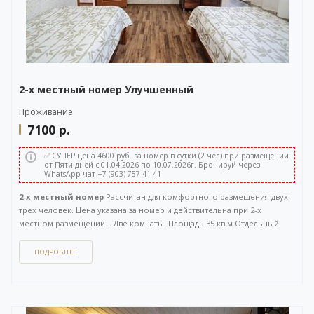
2-х местный номер Улучшенный
Проживание
7100
р.
✅ СУПЕР цена 4600 руб. за номер в сутки (2 чел) при размещении
от Пяти дней с 01.04.2026 по 10.07.2026г. Бронируй через
WhatsApp-чат +7 (903) 757-41-41
2-х местный номер
Рассчитан для комфортного размещения двух-
трех человек. Цена указана за номер и действительна при 2-х
местном размещении. . Две комнаты. Площадь 35 кв.м.Отдельный
вход с улицы.
ПОДРОБНЕЕ
Как забронировать этот вариант?
Вы можете задать вопрос
или
оставить заявку на бронирование
через бесплатный
WhatsApp-чат
(ссылка на чат откроется в новом окне), либо
напрямую
по телефону +7 (903) 757-41-41
. Кнопка открытия