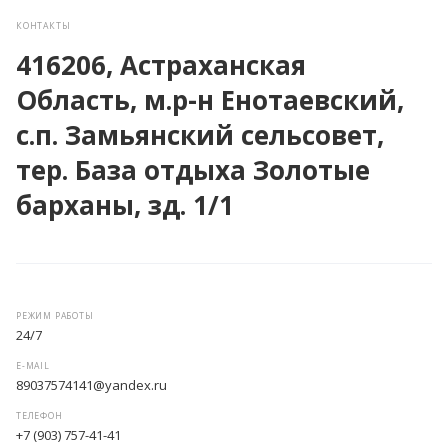
КОНТАКТЫ
416206, Астраханская
Область, м.р-н Енотаевский,
с.п. Замьянский сельсовет,
тер. База отдыха Золотые
барханы, зд. 1/1
РЕЖИМ РАБОТЫ
24/7
E-MAIL
89037574141@yandex.ru
ТЕЛЕФОН
+7 (903) 757-41-41