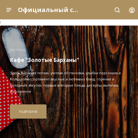
Официальный сайт рыболовно-охотничьей базы отдыха «Золотые Барханы» (Астраханская область, с. Енотаевка)
!
РЕСТОРАН
Кафе "Золотые Барханы"
Здесь Вас ждет теплая, уютная обстановка, улыбки персонала и
большой ассортимент вкусных и любимых блюд: горячие и
холодные закуски, первые и вторые блюда, десерты, выпечка,
мороженое
ПОДРОБНЕЕ