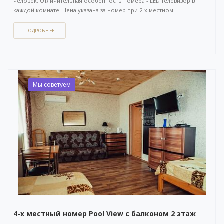
человек. Отличительная особенность номера - LED телевизор в
каждой комнате. Цена указана за номер при 2-х местном
размещении. Площадь 35 кв.м. Отдельный вход с улицы.
ПОДРОБНЕЕ
Как забронировать этот вариант?
Вы можете задать вопрос
или
оставить заявку на бронирование
через бесплатный
WhatsApp-чат
(ссылка на чат откроется в новом окне), либо
напрямую
по телефону +7 (903) 757-41-41
. Кнопка открытия
WhatsApp-чата также расположена в правом нижнем углу нашего
Мы советуем
сайта.
4-х местный номер Pool View с балконом 2 этаж