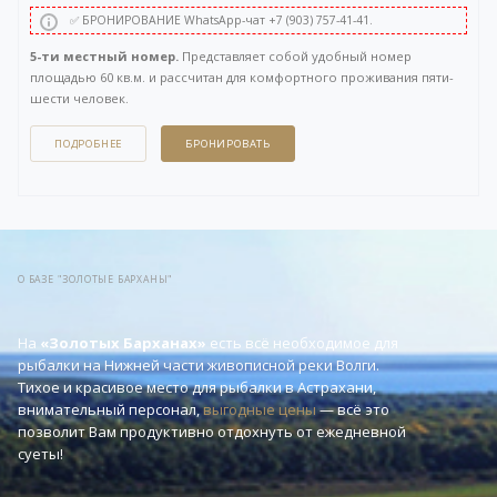
✅ БРОНИРОВАНИЕ WhatsApp-чат +7 (903) 757-41-41.
5-ти местный номер.
Представляет собой удобный номер
площадью 60 кв.м. и рассчитан для комфортного проживания пяти-
шести человек.
Включает в себя: две раздельные комнаты, прихожую и санузел.
В первой комнате две кровати (90см), во второй три кровати (90см) +
ПОДРОБНЕЕ
БРОНИРОВАТЬ
диван-кровать. Боковой вид на Волгу. Без балкона.
Вы можете задать вопрос или оставить заявку на бронирование
через бесплатный
WhatsApp-чат
в правом нижнем углу нашего сайта,
либо напрямую по телефону +7 (903) 757-41-41.
О БАЗЕ "ЗОЛОТЫЕ БАРХАНЫ"
На
«Золотых Барханах»
есть всё необходимое для
рыбалки на Нижней части живописной реки Волги.
Тихое и красивое место для рыбалки в Астрахани,
внимательный персонал,
выгодные цены
— всё это
позволит Вам продуктивно отдохнуть от ежедневной
суеты!