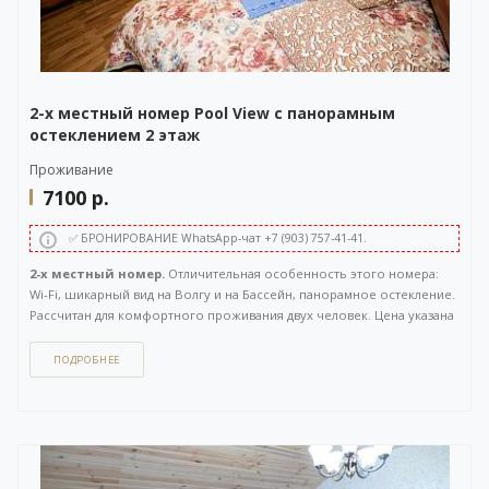
2-х местный номер Pool View с панорамным
остеклением 2 этаж
Проживание
7100
р.
✅ БРОНИРОВАНИЕ WhatsApp-чат +7 (903) 757-41-41.
2-х местный номер.
Отличительная особенность этого номера:
Wi-Fi, шикарный вид на Волгу и на Бассейн, панорамное остекление.
Рассчитан для комфортного проживания двух человек. Цена указана
за номер при 2-х местном размещении. Расположен на 2 этаже.
Площадь 35 кв.м.
ПОДРОБНЕЕ
Как забронировать этот вариант?
Вы можете задать вопрос
или
оставить заявку на бронирование
через бесплатный
WhatsApp-чат
(ссылка на чат откроется в новом окне), либо
напрямую
по телефону +7 (903) 757-41-41
. Кнопка открытия