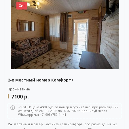
WhatsApp-чата также расположена в правом нижнем углу нашего
Хит
сайта.
2-х местный номер Комфорт+
Проживание
7100
р.
✅ СУПЕР цена 4600 руб. за номер в сутки (2 чел) при размещении
от Пяти дней с 01.04.2026 по 10.07.2026г. Бронируй через
WhatsApp-чат +7 (903) 757-41-41
2-х местный номер.
Рассчитан для комфортного размещения 2-3