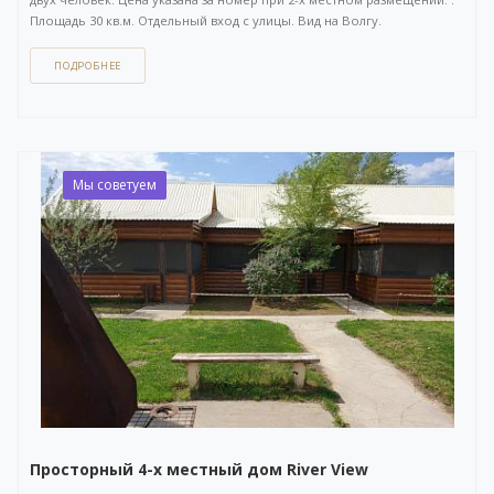
Площадь 30 кв.м. Отдельный вход с улицы. Вид на Волгу.
ПОДРОБНЕЕ
Как забронировать этот вариант?
Вы можете задать вопрос
или
оставить заявку на бронирование
через бесплатный
WhatsApp-чат
(ссылка на чат откроется в новом окне), либо
напрямую
по телефону +7 (903) 757-41-41
. Кнопка открытия
WhatsApp-чата также расположена в правом нижнем углу нашего
сайта.
Мы советуем
Просторный 4-х местный дом River View