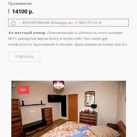
Проживание
14100
р.
✅ БРОНИРОВАНИЕ WhatsApp-чат +7 (903) 757-41-41.
4-х местный номер.
Отличительная особенность этого номера:
Wi-Fi, шикарный вид на Волгу и на Бассейн. Рассчитан для
комфортного проживания 4 человек. Цена указана за номер при 4-х
местном размещении. Расположен на 2 этаже. Площадь 60 кв.м.
ПОДРОБНЕЕ
Как забронировать этот вариант?
Вы можете задать вопрос
или
оставить заявку на бронирование
через бесплатный
WhatsApp-чат
(ссылка на чат откроется в новом окне), либо
напрямую
по телефону +7 (903) 757-41-41
. Кнопка открытия
WhatsApp-чата также расположена в правом нижнем углу нашего
Хит
сайта.