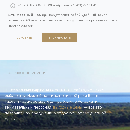
✅ БРОНИРОВАНИЕ WhatsApp-чат +7 (903) 757-41-41.
5-ти местный номер.
Представляет собой удобный номер
площадью 60 кв.м. и рассчитан для комфортного проживания пяти-
шести человек.
Включает в себя: две раздельные комнаты, прихожую и санузел.
В первой комнате две кровати (90см), во второй три кровати (90см) +
ПОДРОБНЕЕ
БРОНИРОВАТЬ
диван-кровать. Боковой вид на Волгу. Без балкона.
Вы можете задать вопрос или оставить заявку на бронирование
через бесплатный
WhatsApp-чат
в правом нижнем углу нашего сайта,
либо напрямую по телефону +7 (903) 757-41-41.
О БАЗЕ "ЗОЛОТЫЕ БАРХАНЫ"
На
«Золотых Барханах»
есть всё необходимое для
рыбалки на Нижней части живописной реки Волги.
Тихое и красивое место для рыбалки в Астрахани,
внимательный персонал,
выгодные цены
— всё это
позволит Вам продуктивно отдохнуть от ежедневной
суеты!