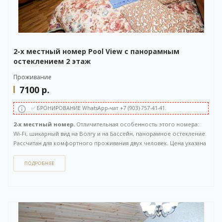
2-х местный номер Pool View с панорамным
остеклением 2 этаж
Проживание
7100
р.
✅ БРОНИРОВАНИЕ WhatsApp-чат +7 (903) 757-41-41.
2-х местный номер.
Отличительная особенность этого номера:
Wi-Fi, шикарный вид на Волгу и на Бассейн, панорамное остекление.
Рассчитан для комфортного проживания двух человек. Цена указана
за номер при 2-х местном размещении. Расположен на 2 этаже.
Площадь 35 кв.м.
ПОДРОБНЕЕ
Как забронировать этот вариант?
Вы можете задать вопрос
или
оставить заявку на бронирование
через бесплатный
WhatsApp-чат
(ссылка на чат откроется в новом окне), либо
напрямую
по телефону +7 (903) 757-41-41
. Кнопка открытия