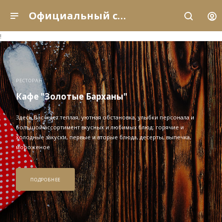
Официальный сайт рыболовно-охотничьей базы отдыха «Золотые Барханы» (Астраханская область, с. Енотаевка)
!
РЕСТОРАН
Кафе "Золотые Барханы"
Здесь Вас ждет теплая, уютная обстановка, улыбки персонала и
большой ассортимент вкусных и любимых блюд: горячие и
холодные закуски, первые и вторые блюда, десерты, выпечка,
мороженое
ПОДРОБНЕЕ