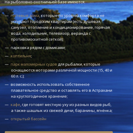
На рыболовно-охотничьей базе имеются:
гостевые дома
, которые по уровню комфорта не
уступают городским квартирам (есть душевая,
санузел, отопление и кондиционирование, горячая
вода, холодильник, телевизор, веранда с
противомоскитной сеткой);
парковка рядом с домиками;
коптильня
;
парк маломерных судов
для рыбалки, которые
оснащаются моторами различной мощности (15, 40 и
60 л. с.);
возможность использовать собственное
плавательное средство и оставлять его в Астрахани
на круглогодичное хранение;
кафе
, где готовят местную уху из разных видов рыб,
а также шашлык из свежей дичи, баранины, ягнёнка;
открытый бассейн