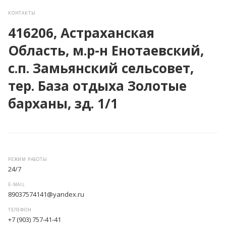
КОНТАКТЫ
416206, Астраханская
Область, м.р-н Енотаевский,
с.п. Замьянский сельсовет,
тер. База отдыха Золотые
барханы, зд. 1/1
РЕЖИМ РАБОТЫ
24/7
E-MAIL
89037574141@yandex.ru
ТЕЛЕФОН
+7 (903) 757-41-41