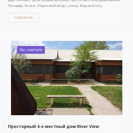
Площадь 30 кв.м. Отдельный вход с улицы. Вид на Волгу.
ПОДРОБНЕЕ
Как забронировать этот вариант?
Вы можете задать вопрос
или
оставить заявку на бронирование
через бесплатный
WhatsApp-чат
(ссылка на чат откроется в новом окне), либо
напрямую
по телефону +7 (903) 757-41-41
. Кнопка открытия
WhatsApp-чата также расположена в правом нижнем углу нашего
сайта.
Мы советуем
Просторный 4-х местный дом River View