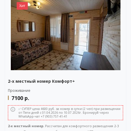
WhatsApp-чата также расположена в правом нижнем углу нашего
Хит
сайта.
2-х местный номер Комфорт+
Проживание
7100
р.
✅ СУПЕР цена 4600 руб. за номер в сутки (2 чел) при размещении
от Пяти дней с 01.04.2026 по 10.07.2026г. Бронируй через
WhatsApp-чат +7 (903) 757-41-41
2-х местный номер.
Рассчитан для комфортного размещения 2-3