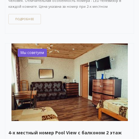
человек. Отличительная особенность номера - LED телевизор в
каждой комнате. Цена указана за номер при 2-х местном
размещении. Площадь 35 кв.м. Отдельный вход с улицы.
ПОДРОБНЕЕ
Как забронировать этот вариант?
Вы можете задать вопрос
или
оставить заявку на бронирование
через бесплатный
WhatsApp-чат
(ссылка на чат откроется в новом окне), либо
напрямую
по телефону +7 (903) 757-41-41
. Кнопка открытия
WhatsApp-чата также расположена в правом нижнем углу нашего
Мы советуем
сайта.
4-х местный номер Pool View с балконом 2 этаж