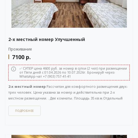
2-х местный номер Улучшенный
Проживание
7100
р.
✅ СУПЕР цена 4600 руб. за номер в сутки (2 чел) при размещении
от Пяти дней с 01.04.2026 по 10.07.2026г. Бронируй через
WhatsApp-чат +7 (903) 757-41-41
2-х местный номер
Рассчитан для комфортного размещения двух-
трех человек. Цена указана за номер и действительна при 2-х
местном размещении. . Две комнаты. Площадь 35 кв.м.Отдельный
вход с улицы.
ПОДРОБНЕЕ
Как забронировать этот вариант?
Вы можете задать вопрос
или
оставить заявку на бронирование
через бесплатный
WhatsApp-чат
(ссылка на чат откроется в новом окне), либо
напрямую
по телефону +7 (903) 757-41-41
. Кнопка открытия