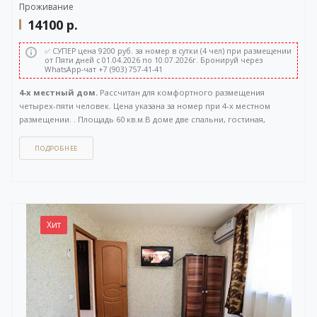
Проживание
14100
р.
✅ СУПЕР цена 9200 руб. за номер в сутки (4 чел) при размещении
от Пяти дней с 01.04.2026 по 10.07.2026г. Бронируй через
WhatsApp-чат +7 (903) 757-41-41
4-х местный дом.
Рассчитан для комфортного размещения
четырех-пяти человек. Цена указана за номер при 4-х местном
размещении. . Площадь 60 кв.м.В доме две спальни, гостиная,
санузел, большая терраса. Отдельный вход с улицы. Вид на Волгу.
ПОДРОБНЕЕ
Как забронировать этот вариант?
Вы можете задать вопрос
или
оставить заявку на бронирование
через бесплатный
WhatsApp-чат
(ссылка на чат откроется в новом окне), либо
напрямую
по телефону +7 (903) 757-41-41
. Кнопка открытия
WhatsApp-чата также расположена в правом нижнем углу нашего
Хит
сайта.