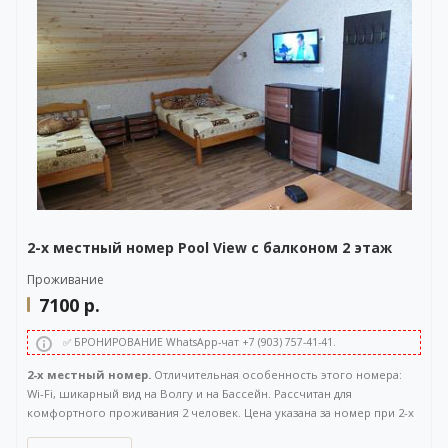
WhatsApp-чата также расположена в правом нижнем углу нашего
сайта.
2-х местный номер Pool View с балконом 2 этаж
Проживание
7100
р.
✅ БРОНИРОВАНИЕ WhatsApp-чат +7 (903) 757-41-41.
2-х местный номер.
Отличительная особенность этого номера:
Wi-Fi, шикарный вид на Волгу и на Бассейн. Рассчитан для
комфортного проживания 2 человек. Цена указана за номер при 2-х
местном размещении. Расположен на 2 этаже. Площадь 35 кв.м.