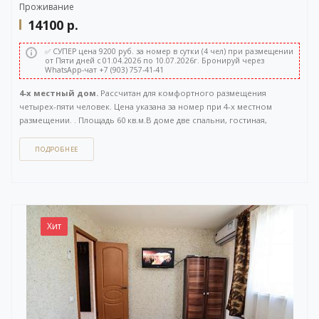
Проживание
14100
р.
✅ СУПЕР цена 9200 руб. за номер в сутки (4 чел) при размещении
от Пяти дней с 01.04.2026 по 10.07.2026г. Бронируй через
WhatsApp-чат +7 (903) 757-41-41
4-х местный дом.
Рассчитан для комфортного размещения
четырех-пяти человек. Цена указана за номер при 4-х местном
размещении. . Площадь 60 кв.м.В доме две спальни, гостиная,
санузел, большая терраса. Отдельный вход с улицы. Вид на Волгу.
ПОДРОБНЕЕ
Как забронировать этот вариант?
Вы можете задать вопрос
или
оставить заявку на бронирование
через бесплатный
WhatsApp-чат
(ссылка на чат откроется в новом окне), либо
напрямую
по телефону +7 (903) 757-41-41
. Кнопка открытия
WhatsApp-чата также расположена в правом нижнем углу нашего
Хит
сайта.