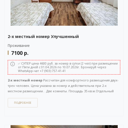
2-х местный номер Улучшенный
Проживание
7100
р.
✅ СУПЕР цена 4600 руб. за номер в сутки (2 чел) при размещении
от Пяти дней с 01.04.2026 по 10.07.2026г. Бронируй через
WhatsApp-чат +7 (903) 757-41-41
2-х местный номер
Рассчитан для комфортного размещения двух-
трех человек. Цена указана за номер и действительна при 2-х
местном размещении. . Две комнаты. Площадь 35 кв.м.Отдельный
вход с улицы.
ПОДРОБНЕЕ
Как забронировать этот вариант?
Вы можете задать вопрос
или
оставить заявку на бронирование
через бесплатный
WhatsApp-чат
(ссылка на чат откроется в новом окне), либо
напрямую
по телефону +7 (903) 757-41-41
. Кнопка открытия