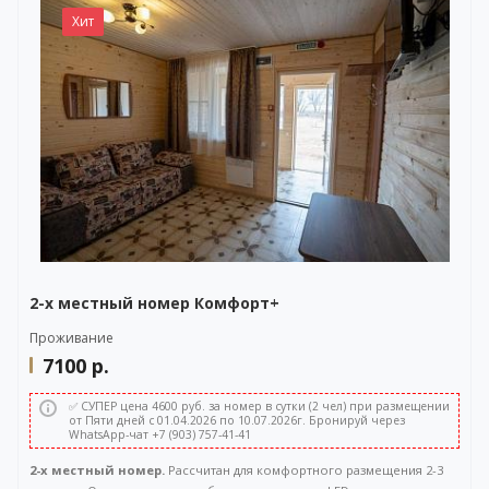
WhatsApp-чата также расположена в правом нижнем углу нашего
Хит
сайта.
2-х местный номер Комфорт+
Проживание
7100
р.
✅ СУПЕР цена 4600 руб. за номер в сутки (2 чел) при размещении
от Пяти дней с 01.04.2026 по 10.07.2026г. Бронируй через
WhatsApp-чат +7 (903) 757-41-41
2-х местный номер.
Рассчитан для комфортного размещения 2-3