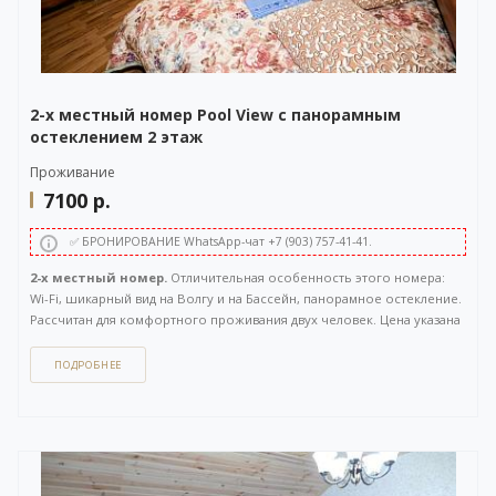
2-х местный номер Pool View с панорамным
остеклением 2 этаж
Проживание
7100
р.
✅ БРОНИРОВАНИЕ WhatsApp-чат +7 (903) 757-41-41.
2-х местный номер.
Отличительная особенность этого номера:
Wi-Fi, шикарный вид на Волгу и на Бассейн, панорамное остекление.
Рассчитан для комфортного проживания двух человек. Цена указана
за номер при 2-х местном размещении. Расположен на 2 этаже.
Площадь 35 кв.м.
ПОДРОБНЕЕ
Как забронировать этот вариант?
Вы можете задать вопрос
или
оставить заявку на бронирование
через бесплатный
WhatsApp-чат
(ссылка на чат откроется в новом окне), либо
напрямую
по телефону +7 (903) 757-41-41
. Кнопка открытия