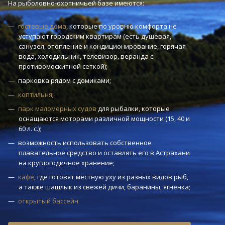
На рыболовно-охотничьей базе имеются:
гостевые дома
, которые по уровню комфорта не
уступают городским квартирам (есть душевая,
санузел, отопление и кондиционирование, горячая
вода, холодильник, телевизор, веранда с
противомоскитной сеткой);
парковка рядом с домиками;
коптильня
;
парк маломерных судов
для рыбалки, которые
оснащаются моторами различной мощности (15, 40 и
60 л. с.);
возможность использовать собственное
плавательное средство и оставлять его в Астрахани
на круглогодичное хранение;
кафе
, где готовят местную уху из разных видов рыб,
а также шашлык из свежей дичи, баранины, ягнёнка;
открытый бассейн