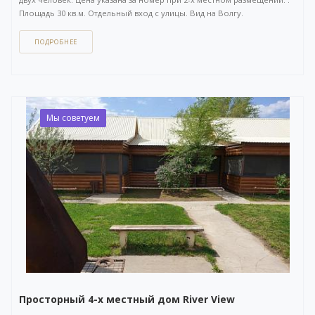
Площадь 30 кв.м. Отдельный вход с улицы. Вид на Волгу.
ПОДРОБНЕЕ
Как забронировать этот вариант?
Вы можете задать вопрос
или
оставить заявку на бронирование
через бесплатный
WhatsApp-чат
(ссылка на чат откроется в новом окне), либо
напрямую
по телефону +7 (903) 757-41-41
. Кнопка открытия
WhatsApp-чата также расположена в правом нижнем углу нашего
сайта.
Мы советуем
Просторный 4-х местный дом River View