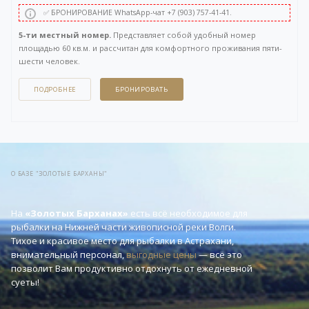
✅ БРОНИРОВАНИЕ WhatsApp-чат +7 (903) 757-41-41.
5-ти местный номер.
Представляет собой удобный номер
площадью 60 кв.м. и рассчитан для комфортного проживания пяти-
шести человек.
Включает в себя: две раздельные комнаты, прихожую и санузел.
В первой комнате две кровати (90см), во второй три кровати (90см) +
ПОДРОБНЕЕ
БРОНИРОВАТЬ
диван-кровать. Боковой вид на Волгу. Без балкона.
Вы можете задать вопрос или оставить заявку на бронирование
через бесплатный
WhatsApp-чат
в правом нижнем углу нашего сайта,
либо напрямую по телефону +7 (903) 757-41-41.
О БАЗЕ "ЗОЛОТЫЕ БАРХАНЫ"
На
«Золотых Барханах»
есть всё необходимое для
рыбалки на Нижней части живописной реки Волги.
Тихое и красивое место для рыбалки в Астрахани,
внимательный персонал,
выгодные цены
— всё это
позволит Вам продуктивно отдохнуть от ежедневной
суеты!