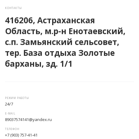
КОНТАКТЫ
416206, Астраханская
Область, м.р-н Енотаевский,
с.п. Замьянский сельсовет,
тер. База отдыха Золотые
барханы, зд. 1/1
РЕЖИМ РАБОТЫ
24/7
E-MAIL
89037574141@yandex.ru
ТЕЛЕФОН
+7 (903) 757-41-41