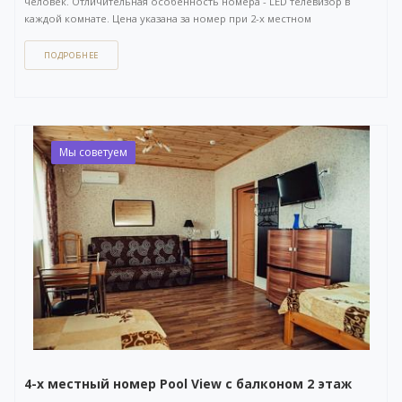
человек. Отличительная особенность номера - LED телевизор в
каждой комнате. Цена указана за номер при 2-х местном
размещении. Площадь 35 кв.м. Отдельный вход с улицы.
ПОДРОБНЕЕ
Как забронировать этот вариант?
Вы можете задать вопрос
или
оставить заявку на бронирование
через бесплатный
WhatsApp-чат
(ссылка на чат откроется в новом окне), либо
напрямую
по телефону +7 (903) 757-41-41
. Кнопка открытия
WhatsApp-чата также расположена в правом нижнем углу нашего
Мы советуем
сайта.
4-х местный номер Pool View с балконом 2 этаж