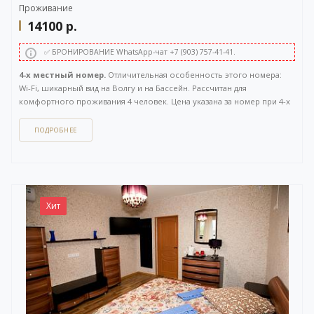
Проживание
14100
р.
✅ БРОНИРОВАНИЕ WhatsApp-чат +7 (903) 757-41-41.
4-х местный номер.
Отличительная особенность этого номера:
Wi-Fi, шикарный вид на Волгу и на Бассейн. Рассчитан для
комфортного проживания 4 человек. Цена указана за номер при 4-х
местном размещении. Расположен на 2 этаже. Площадь 60 кв.м.
ПОДРОБНЕЕ
Как забронировать этот вариант?
Вы можете задать вопрос
или
оставить заявку на бронирование
через бесплатный
WhatsApp-чат
(ссылка на чат откроется в новом окне), либо
напрямую
по телефону +7 (903) 757-41-41
. Кнопка открытия
WhatsApp-чата также расположена в правом нижнем углу нашего
Хит
сайта.