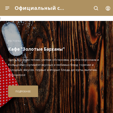
Официальный сайт рыболовно-охотничьей базы отдыха «Золотые Барханы» (Астраханская область, с. Енотаевка)
!
РЕСТОРАН
Кафе "Золотые Барханы"
Здесь Вас ждет теплая, уютная обстановка, улыбки персонала и
большой ассортимент вкусных и любимых блюд: горячие и
холодные закуски, первые и вторые блюда, десерты, выпечка,
мороженое
ПОДРОБНЕЕ