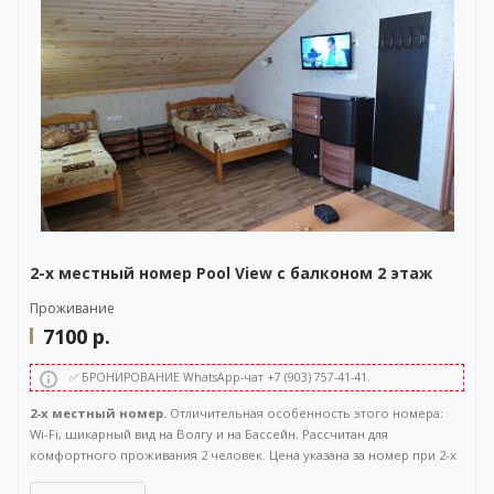
WhatsApp-чата также расположена в правом нижнем углу нашего
сайта.
2-х местный номер Pool View с балконом 2 этаж
Проживание
7100
р.
✅ БРОНИРОВАНИЕ WhatsApp-чат +7 (903) 757-41-41.
2-х местный номер.
Отличительная особенность этого номера:
Wi-Fi, шикарный вид на Волгу и на Бассейн. Рассчитан для
комфортного проживания 2 человек. Цена указана за номер при 2-х
местном размещении. Расположен на 2 этаже. Площадь 35 кв.м.