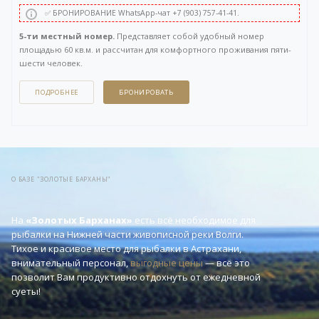
✅ БРОНИРОВАНИЕ WhatsApp-чат +7 (903) 757-41-41.
5-ти местный номер.
Представляет собой удобный номер
площадью 60 кв.м. и рассчитан для комфортного проживания пяти-
шести человек.
Включает в себя: две раздельные комнаты, прихожую и санузел.
В первой комнате две кровати (90см), во второй три кровати (90см) +
ПОДРОБНЕЕ
БРОНИРОВАТЬ
диван-кровать. Боковой вид на Волгу. Без балкона.
Вы можете задать вопрос или оставить заявку на бронирование
через бесплатный
WhatsApp-чат
в правом нижнем углу нашего сайта,
либо напрямую по телефону +7 (903) 757-41-41.
О БАЗЕ "ЗОЛОТЫЕ БАРХАНЫ"
На
«Золотых Барханах»
есть всё необходимое для
рыбалки на Нижней части живописной реки Волги.
Тихое и красивое место для рыбалки в Астрахани,
внимательный персонал,
выгодные цены
— всё это
позволит Вам продуктивно отдохнуть от ежедневной
суеты!