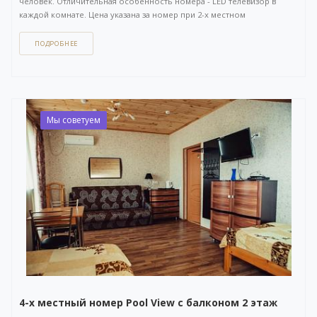
человек. Отличительная особенность номера - LED телевизор в
каждой комнате. Цена указана за номер при 2-х местном
размещении. Площадь 35 кв.м. Отдельный вход с улицы.
ПОДРОБНЕЕ
Как забронировать этот вариант?
Вы можете задать вопрос
или
оставить заявку на бронирование
через бесплатный
WhatsApp-чат
(ссылка на чат откроется в новом окне), либо
напрямую
по телефону +7 (903) 757-41-41
. Кнопка открытия
WhatsApp-чата также расположена в правом нижнем углу нашего
Мы советуем
сайта.
4-х местный номер Pool View с балконом 2 этаж