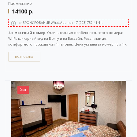
Проживание
14100
р.
✅ БРОНИРОВАНИЕ WhatsApp-чат +7 (903) 757-41-41.
4-х местный номер.
Отличительная особенность этого номера:
Wi-Fi, шикарный вид на Волгу и на Бассейн. Рассчитан для
комфортного проживания 4 человек. Цена указана за номер при 4-х
местном размещении. Расположен на 2 этаже. Площадь 60 кв.м.
ПОДРОБНЕЕ
Как забронировать этот вариант?
Вы можете задать вопрос
или
оставить заявку на бронирование
через бесплатный
WhatsApp-чат
(ссылка на чат откроется в новом окне), либо
напрямую
по телефону +7 (903) 757-41-41
. Кнопка открытия
WhatsApp-чата также расположена в правом нижнем углу нашего
Хит
сайта.