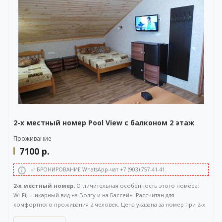
WhatsApp-чата также расположена в правом нижнем углу нашего
сайта.
2-х местный номер Pool View с балконом 2 этаж
Проживание
7100
р.
✅ БРОНИРОВАНИЕ WhatsApp-чат +7 (903) 757-41-41.
2-х местный номер.
Отличительная особенность этого номера:
Wi-Fi, шикарный вид на Волгу и на Бассейн. Рассчитан для
комфортного проживания 2 человек. Цена указана за номер при 2-х
местном размещении. Расположен на 2 этаже. Площадь 35 кв.м.