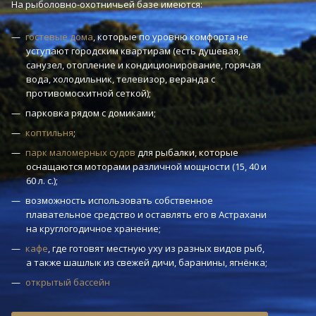
На рыболовно-охотничьей базе имеются:
гостевые дома
, которые по уровню комфорта не
уступают городским квартирам (есть душевая,
санузел, отопление и кондиционирование, горячая
вода, холодильник, телевизор, веранда с
противомоскитной сеткой);
парковка рядом с домиками;
коптильня
;
парк маломерных судов
для рыбалки, которые
оснащаются моторами различной мощности (15, 40 и
60 л. с.);
возможность использовать собственное
плавательное средство и оставлять его в Астрахани
на круглогодичное хранение;
кафе
, где готовят местную уху из разных видов рыб,
а также шашлык из свежей дичи, баранины, ягнёнка;
открытый бассейн