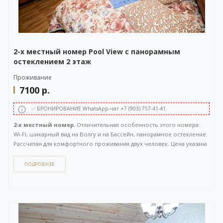
2-х местный номер Pool View с панорамным
остеклением 2 этаж
Проживание
7100
р.
✅ БРОНИРОВАНИЕ WhatsApp-чат +7 (903) 757-41-41.
2-х местный номер.
Отличительная особенность этого номера:
Wi-Fi, шикарный вид на Волгу и на Бассейн, панорамное остекление.
Рассчитан для комфортного проживания двух человек. Цена указана
за номер при 2-х местном размещении. Расположен на 2 этаже.
Площадь 35 кв.м.
ПОДРОБНЕЕ
Как забронировать этот вариант?
Вы можете задать вопрос
или
оставить заявку на бронирование
через бесплатный
WhatsApp-чат
(ссылка на чат откроется в новом окне), либо
напрямую
по телефону +7 (903) 757-41-41
. Кнопка открытия