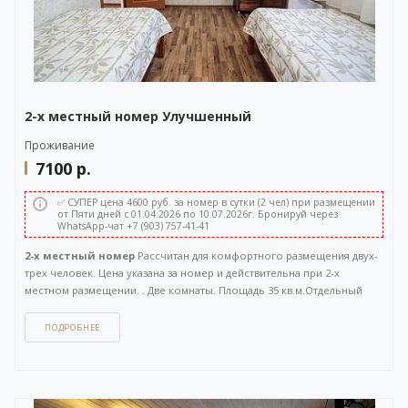
2-х местный номер Улучшенный
Проживание
7100
р.
✅ СУПЕР цена 4600 руб. за номер в сутки (2 чел) при размещении
от Пяти дней с 01.04.2026 по 10.07.2026г. Бронируй через
WhatsApp-чат +7 (903) 757-41-41
2-х местный номер
Рассчитан для комфортного размещения двух-
трех человек. Цена указана за номер и действительна при 2-х
местном размещении. . Две комнаты. Площадь 35 кв.м.Отдельный
вход с улицы.
ПОДРОБНЕЕ
Как забронировать этот вариант?
Вы можете задать вопрос
или
оставить заявку на бронирование
через бесплатный
WhatsApp-чат
(ссылка на чат откроется в новом окне), либо
напрямую
по телефону +7 (903) 757-41-41
. Кнопка открытия