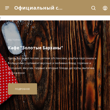
Официальный сайт рыболовно-охотничьей базы отдыха «Золотые Барханы» (Астраханская область, с. Енотаевка)
!
РЕСТОРАН
Кафе "Золотые Барханы"
Здесь Вас ждет теплая, уютная обстановка, улыбки персонала и
большой ассортимент вкусных и любимых блюд: горячие и
холодные закуски, первые и вторые блюда, десерты, выпечка,
мороженое
ПОДРОБНЕЕ