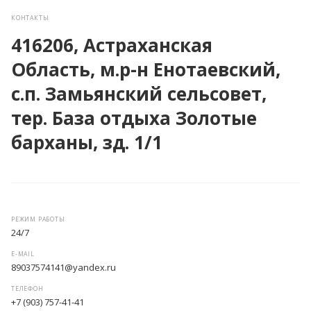
КОНТАКТЫ
416206, Астраханская
Область, м.р-н Енотаевский,
с.п. Замьянский сельсовет,
тер. База отдыха Золотые
барханы, зд. 1/1
РЕЖИМ РАБОТЫ
24/7
E-MAIL
89037574141@yandex.ru
ТЕЛЕФОН
+7 (903) 757-41-41