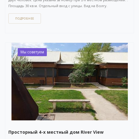
Площадь 30 кв.м. Отдельный вход с улицы. Вид на Волгу.
ПОДРОБНЕЕ
Как забронировать этот вариант?
Вы можете задать вопрос
или
оставить заявку на бронирование
через бесплатный
WhatsApp-чат
(ссылка на чат откроется в новом окне), либо
напрямую
по телефону +7 (903) 757-41-41
. Кнопка открытия
WhatsApp-чата также расположена в правом нижнем углу нашего
сайта.
Мы советуем
Просторный 4-х местный дом River View