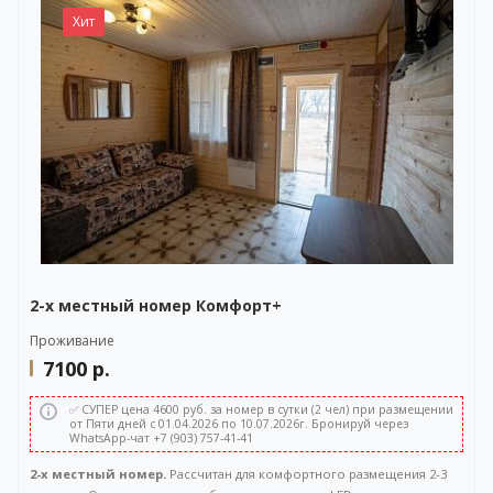
WhatsApp-чата также расположена в правом нижнем углу нашего
Хит
сайта.
2-х местный номер Комфорт+
Проживание
7100
р.
✅ СУПЕР цена 4600 руб. за номер в сутки (2 чел) при размещении
от Пяти дней с 01.04.2026 по 10.07.2026г. Бронируй через
WhatsApp-чат +7 (903) 757-41-41
2-х местный номер.
Рассчитан для комфортного размещения 2-3