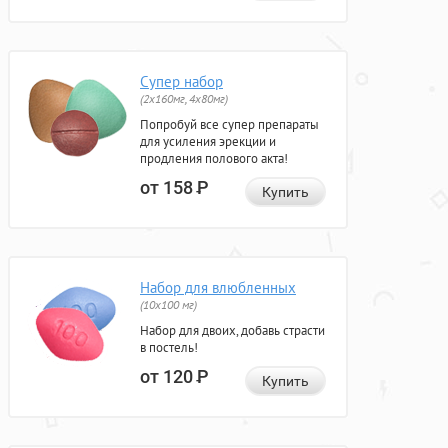
Супер набор
(2х160мг, 4х80мг)
Попробуй все супер препараты
для усиления эрекции и
продления полового акта!
от 158
Р
Купить
Набор для влюбленных
(10х100 мг)
Набор для двоих, добавь страсти
в постель!
от 120
Р
Купить