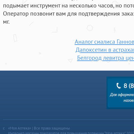
подымает инструмент на несколько часов, но пот
Оператор позвонит вам для подтверждения заказа
мг.
Аналог сиалиса Ганно
Дапоксетин в астраха
Белгород левитра це
«Моя Аптека» | Все права защищены
Интернет-магазин препаратов для повышения потенции “Моя аптека” 201