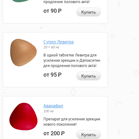
продление полового акта!
от 90
Р
Купить
Супер Левитра
20 + 60 мг
В одной таблетке Левитра для
усиления эрекции и Дапоксетин
для продления полового акта!
от 95
Р
Купить
Аванафил
100 мг
Препарат для усиления эрекции
нового поколения!
от 200
Р
Купить