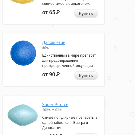
совместимость с алкоголем.
от 65
Р
Купить
Дапоксетин
60мг
Единственный в мире препарат
для предотвращения
преждевременной эякуляции.
от 90
Р
Купить
Super P-force
100мг + 60мг
Самые популярные препараты в
одной таблетке — Виагра и
Дапоксетин.