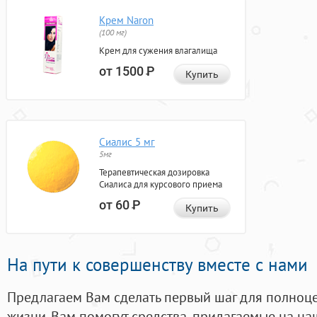
Крем Naron
(100 мг)
Крем для сужения влагалища
от 1500
Р
Купить
Сиалис 5 мг
5мг
Терапевтическая дозировка
Сиалиса для курсового приема
от 60
Р
Купить
На пути к совершенству вместе с нами
Предлагаем Вам сделать первый шаг для полноц
жизни. Вам помогут средства, придагаемые на на